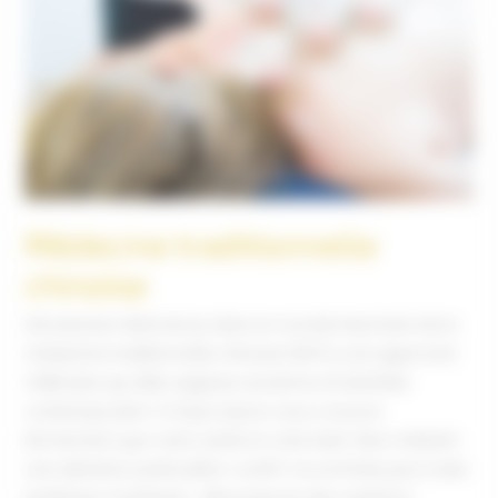
Médecine traditionnelle
chinoise
Introduction Bienvenue dans le monde fascinant de la
médecine traditionnelle chinoise (MTC), une approche
millénaire qui allie sagesse ancienne et bienfaits
contemporains ! À Opus Sport, nous croyons
fermement que votre santé et votre bien-être méritent
une attention particulière. La MTC ne se limite pas à des