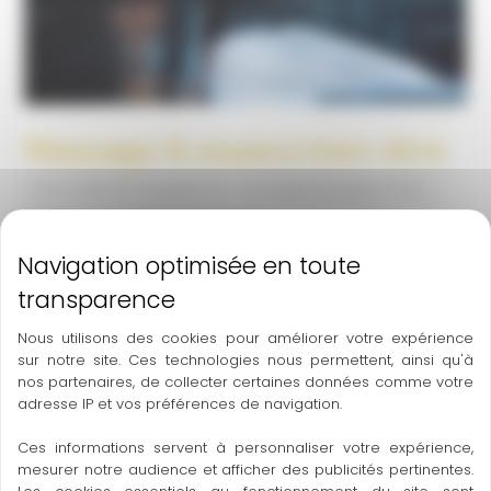
Massage & espace bien-être
Votre salle est équipée d’un lit hydromassant ! FAQ –
Massage et pratique sportive
Massage
Lire la suite
&
espace
Nous utilisons des cookies pour améliorer votre expérience
bien-
sur notre site. Ces technologies nous permettent, ainsi qu'à
être
nos partenaires, de collecter certaines données comme votre
adresse IP et vos préférences de navigation.
Ces informations servent à personnaliser votre expérience,
mesurer notre audience et afficher des publicités pertinentes.