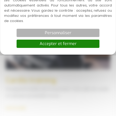
Les cookies essentiels au fonctionnement du site sont
automatiquement activés. Pour tous les autres, votre accord
est nécessaire. Vous gardez le contrôle : acceptez, refusez ou
modifiez vos préférences à tout moment via les paramètres
de cookies.
Personnaliser
Accepter et fermer
Cardio training
Pourquoi le cardio est-il important ? Une salle de cardio
à Colmars accessible à tous
Cardio
Lire la suite
training