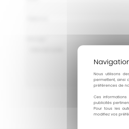
téléphone
Téléphone
Message
*
Nous utilisons de
permettent, ainsi
préférences de na
Ces informations 
Envoyer
publicités pertine
Pour tous les aut
modifiez vos préf