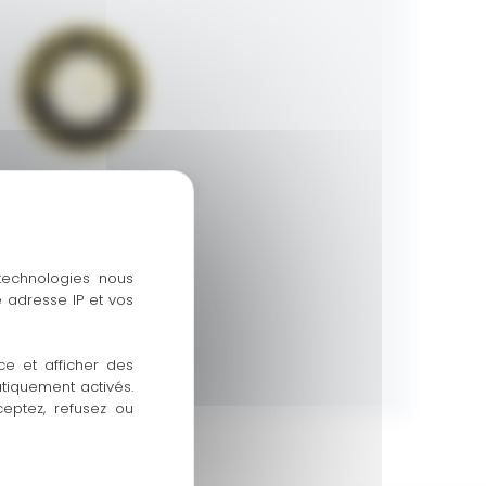
L ADROIT 04370 COLMARS
06 12 83 23 64
https://www.facebook.com/
 technologies nous
 adresse IP et vos
ce et afficher des
atiquement activés.
ceptez, refusez ou