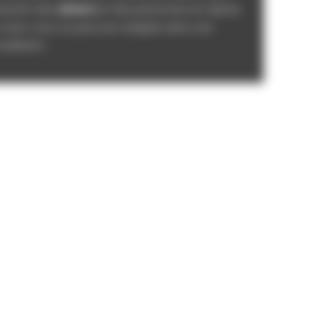
besoins des
séniors
et des personnes en reprise
ns avec vous un parcours adapté, dans une
eillante !