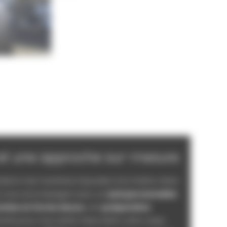
et une approche sur-mesure
dard ni de machines imposées à la chaîne. Notre
s vous accompagne avec un
suivi personnalisé
,
emise en forme douce
, une
préparation
ment pour vous sentir mieux dans votre corps.