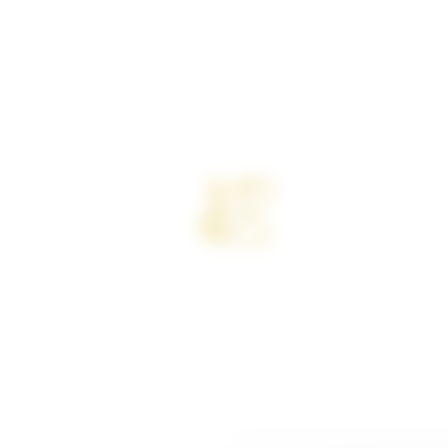
Équipement high tech &
Concept innovant