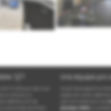
ble 7j/7
Une équipe pro 
s, de 7h à 22h, pour que vous
Ici, pas de programme stan
Que ce soit pour un
équipe de coachs diplômé
nce détente en fin de
que vous veniez pour une
r
 à votre emploi du temps.
physique ciblée
, ou simple