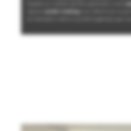
Équipée en matériel dernière génération, notre
sa
espace
cardio-training
vous offrent tout ce qu’i
et motivation, même si ça fait longtemps que vo