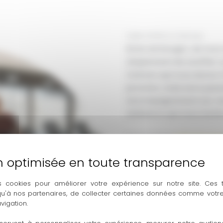
Salle EGYM à Colmars
Envie de bouger, de vous
simplement de souffler 
Colmars
qui vous donne 
pression, mais avec pass
accompagnement sur-mesu
ambiance qui vous motive
Besoin d’une
salle de mus
bien faire les choses ? D’
massage à Colmars
? Ou d
hydromassant
ultra mode
s cookies pour améliorer votre expérience sur notre site. Ces
 qu'à nos partenaires, de collecter certaines données comme votre
On mise sur un entraînemen
vigation.
vous n’avez pas mis les pi