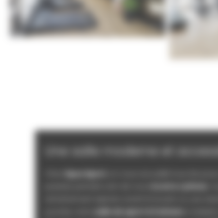
Une salle moderne et accessi
Chez
Opus Sport
, on vous accueille tous les jour
puissiez prendre soin de vous
à votre rythme
. 
entraînement express avant le boulot ou une séa
journée, notre
salle de sport à Colmars
s’adapte