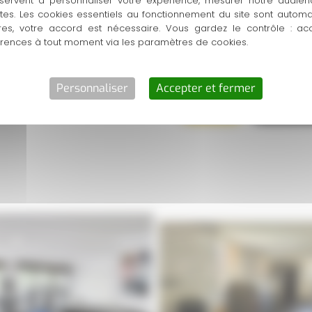
servent à personnaliser votre expérience, mesurer notre audien
vous voulez prendre soin 
ntes. Les cookies essentiels au fonctionnement du site sont autom
connecté
eGym
, vous pro
res, votre accord est nécessaire. Vous gardez le contrôle : ac
Ajoutez à ça une vraie appr
érences à tout moment via les paramètres de cookies.
un espace pensé pour vous 
Personnaliser
Accepter et fermer
Appel
Demande d