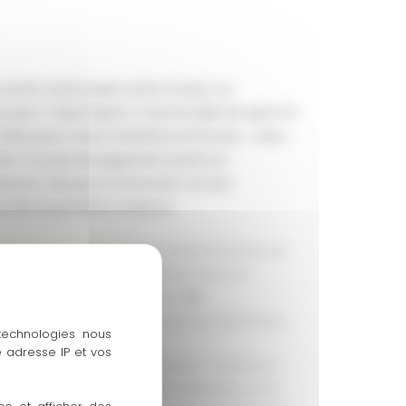
 sentir mieux dans votre corps, ou
un peu ?
Opus Sport
, c’est la
salle de sport à
l’élan pour vous remettre en forme… sans
ion.
Ici, pas de jugement, juste un
re, des pros à l’écoute, et une
 dès la première séance.
culation à Colmars
où on prend le temps de
un vrai moment de lâcher-prise avec un
e profiter des bienfaits d’un
lit
rne ? Tout est là, dans un seul et même lieu.
 technologies nous
 adresse IP et vos
t intelligent, adapté à chacun – surtout si
eds dans une salle depuis longtemps, ou si