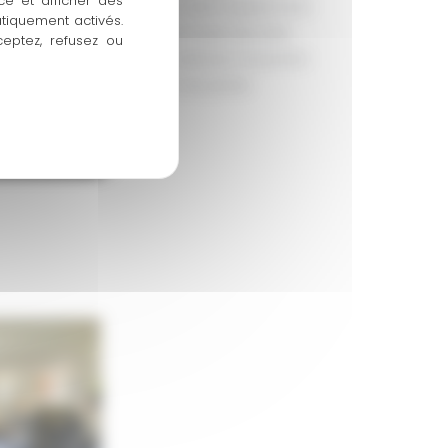
ce et afficher des
de vous en douceur. Avec notre équipement
atiquement activés.
gressez à votre rythme, en toute sécurité.
ceptez, refusez ou
oche bien-être, et vous obtenez l’essentiel :
faire du bien, de la tête aux pieds.
’informations