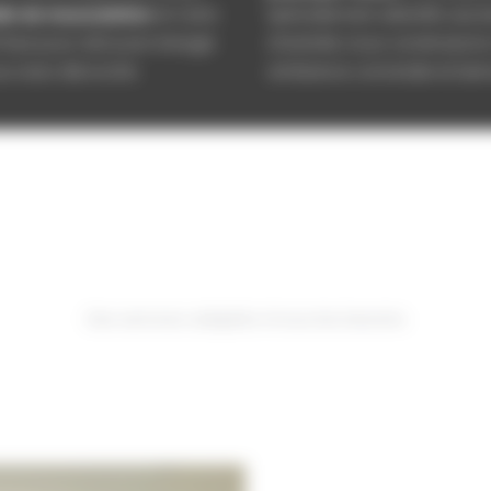
lle de musculation
et notre
Spécialement attentifs aux 
l faut pour retrouver énergie
d’activité, nous construiso
us avez décroché.
ambiance conviviale et bienv
Des services adaptés à tous les besoins